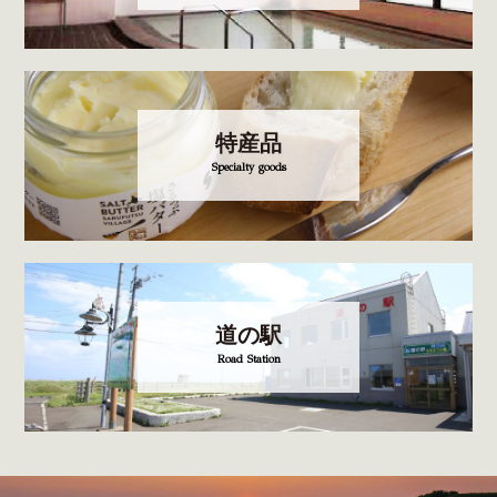
特産品
Specialty goods
道の駅
Road Station