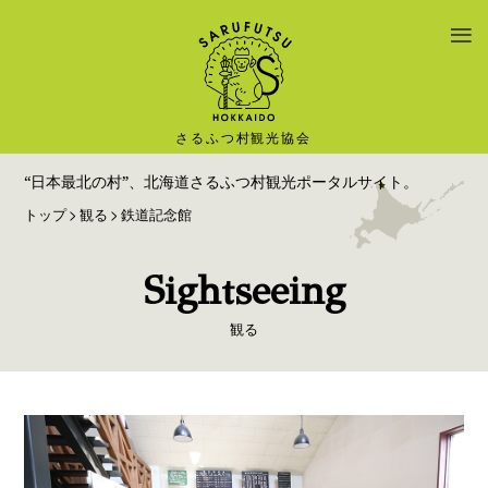
TOP
トピックス
About さるふつ村
観る
“日本最北の村”、北海道さるふつ村観光ポータルサイト。
食べる・買う
トップ
観る
鉄道記念館
遊ぶ
泊まる
Sightseeing
特産品
観る
道の駅
アクセス
フォトギャラリー
ダウンロード