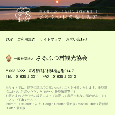
TOP
ご利用規約
サイトマップ
お問い合わせ
さるふつ村観光協会
一般社団法人
〒098-6222
宗谷郡猿払村浜鬼志別214-7
TEL：
01635-2-2211
FAX：01635-2-2312
当サイトでは、以下の環境でご覧いただくことを推奨いたします。推奨環
境以外でご利用いただいた場合や、推奨環境下でも
お客さまのブラウザの設定によっては正しく表示されない場合があります
ことをご了承ください。
Internet Explorer11以上 / Google Chrome 最新版 / Mozilla Firefox 最新版
/ Safari 最新版