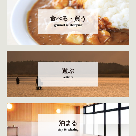
食べる・買う
gourmet & shopping
遊ぶ
activity
泊まる
stay & relaxing