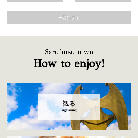
一覧に戻る
Sarufutsu town
How to enjoy!
観る
sightseeing