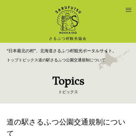
TOP
トピックス
About さるふつ村
観る
“日本最北の村”、北海道さるふつ村観光ポータルサイト。
食べる・買う
トップ
トピックス
道の駅さるふつ公園交通規制について
遊ぶ
泊まる
Topics
特産品
トピックス
道の駅
アクセス
フォトギャラリー
道の駅さるふつ公園交通規制につい
て
ダウンロード