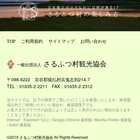
TOP
ご利用規約
サイトマップ
お問い合わせ
さるふつ村観光協会
一般社団法人
〒098-6222
宗谷郡猿払村浜鬼志別214-7
TEL：
01635-2-2211
FAX：01635-2-2312
当サイトでは、以下の環境でご覧いただくことを推奨いたします。推奨環
境以外でご利用いただいた場合や、推奨環境下でも
お客さまのブラウザの設定によっては正しく表示されない場合があります
ことをご了承ください。
Internet Explorer11以上 / Google Chrome 最新版 / Mozilla Firefox 最新版
/ Safari 最新版
©2019 さるふつ村観光協会 All Rights Reserved