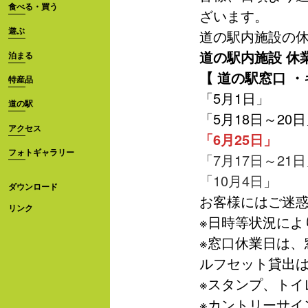
食べる・買う
ざいます。
遊ぶ
道の駅内施設の
道の駅内施設 休
泊まる
【 道の駅窓口 
特産品
「5月1日」
道の駅
「5月18日～20
アクセス
「6月25日」
フォトギャラリー
「7月17日～21
「10月4日」
ダウンロード
お客様にはご迷惑
リンク
※日時等状況によ
※窓口休業日は、
ルフセット貸出
※スタンプ、トイ
※カントリーサイ