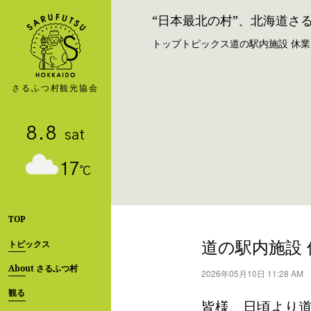
“日本最北の村”、北海道さ
トップ
トピックス
道の駅内施設 休業
8.8
sat
17
℃
TOP
道の駅内施設 
トピックス
About さるふつ村
2026年05月10日 11:28 AM
観る
皆様、日頃より